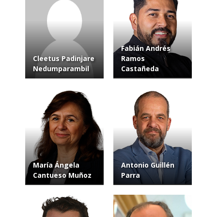
Fabián Andrés
Cleetus Padinjare
Ramos
Nedumparambil
Castañeda
María Ángela
Antonio Guillén
Cantueso Muñoz
Parra