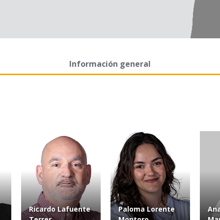
Información general
Ricardo Lafuente
Paloma Lorente
Ana
Terrer
Montoro
Ma