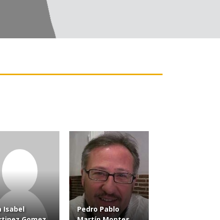
 Isabel
Pedro Pablo
rtinez Gomez
Martín Montes