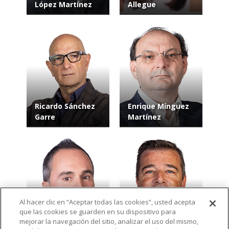
López Martínez
Allegue
Ricardo Sánchez
Enrique Mínguez
Garre
Martínez
Al hacer clic en “Aceptar todas las cookies”, usted acepta
Jerónimo
que las cookies se guarden en su dispositivo para
Granados
Fernando José
mejorar la navegación del sitio, analizar el uso del mismo,