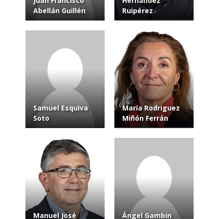
Juan Francisco
Hernández
Abellán Guillén
Ruipérez
Samuel Esquiva
María Rodriguez
Soto
Miñón Ferrán
Manuel José
Ángel Gambin