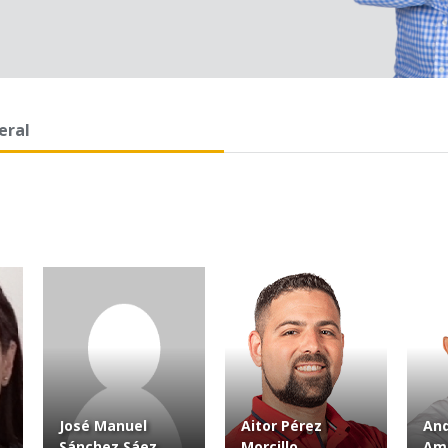
eral
José Manuel
Aitor Pérez
And
Sánchez Sáez
Morcillo
Am