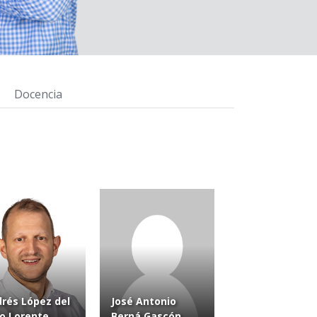
Docencia
rés López del
José Antonio
o Lorente
Berná Gascón