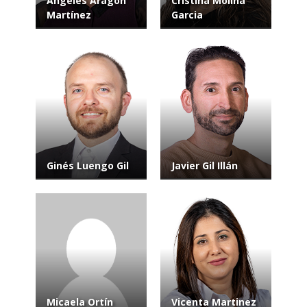
Ángeles Aragón
Cristina Molina
Martínez
Garcia
Ginés Luengo Gil
Javier Gil Illán
Micaela Ortín
Vicenta Martinez