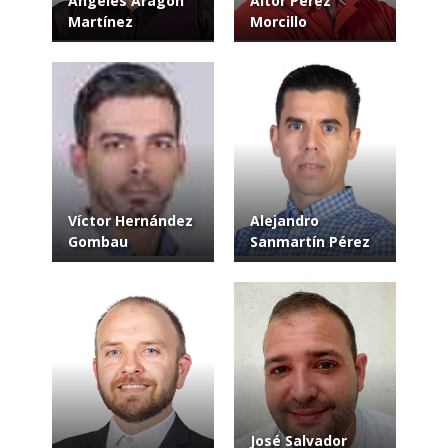
Ángeles Aragón
Aitor Pérez
Martínez
Morcillo
Víctor Hernández
Alejandro
Gombau
Sanmartín Pérez
José Salvador