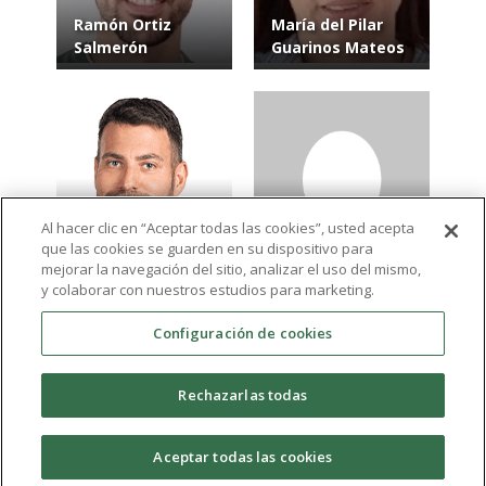
Ramón Ortiz
María del Pilar
Salmerón
Guarinos Mateos
Al hacer clic en “Aceptar todas las cookies”, usted acepta
que las cookies se guarden en su dispositivo para
Raúl Blázquez
José Antonio
mejorar la navegación del sitio, analizar el uso del mismo,
Viudas
Berná Gascón
y colaborar con nuestros estudios para marketing.
Configuración de cookies
Ver más resultados
Rechazarlas todas
expand_more
Aceptar todas las cookies